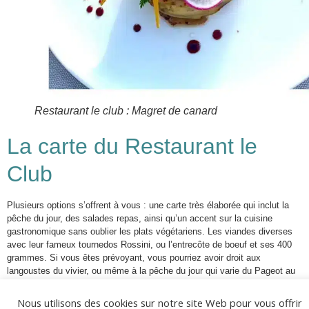
Restaurant le club : Magret de canard
La carte du Restaurant le
Club
Plusieurs options s’offrent à vous : une carte très élaborée qui inclut la
pêche du jour, des salades repas, ainsi qu’un accent sur la cuisine
gastronomique sans oublier les plats végétariens. Les viandes diverses
avec leur fameux tournedos Rossini, ou l’entrecôte de boeuf et ses 400
grammes. Si vous êtes prévoyant, vous pourriez avoir droit aux
langoustes du vivier, ou même à la pêche du jour qui varie du Pageot au
Sar en passant par le Saint Pierre.
Nous utilisons des cookies sur notre site Web pour vous offrir
Pour les plus petits,
le menu jeune gourmand à 9€,
avec