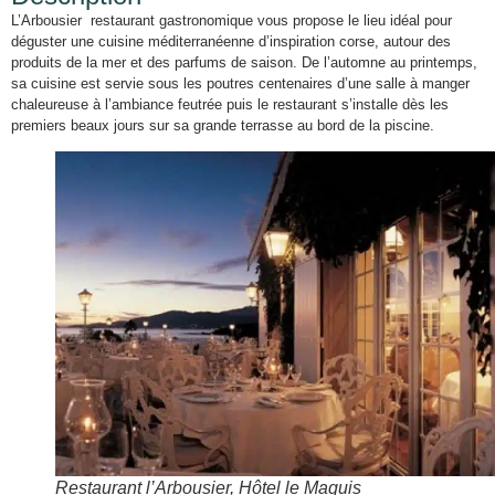
L’Arbousier restaurant gastronomique vous propose le lieu idéal pour
déguster une cuisine méditerranéenne d’inspiration corse, autour des
produits de la mer et des parfums de saison. De l’automne au printemps,
sa cuisine est servie sous les poutres centenaires d’une salle à manger
chaleureuse à l’ambiance feutrée puis le restaurant s’installe dès les
premiers beaux jours sur sa grande terrasse au bord de la piscine.
Restaurant l’Arbousier, Hôtel le Maquis