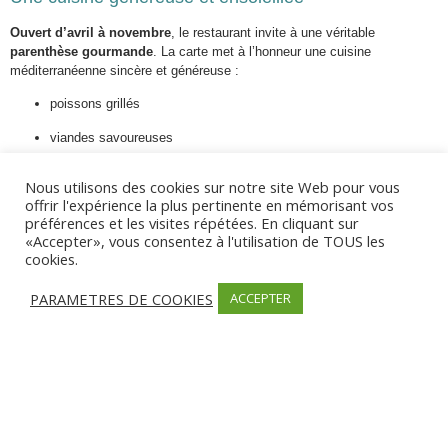
Ouvert d’avril à novembre
, le restaurant invite à une véritable
parenthèse gourmande
. La carte met à l’honneur une cuisine
méditerranéenne sincère et généreuse :
poissons grillés
viandes savoureuses
salades fraîches
Nous utilisons des cookies sur notre site Web pour vous
offrir l'expérience la plus pertinente en mémorisant vos
produits de saison travaillés avec passion
préférences et les visites répétées. En cliquant sur
Chaque plat est préparé dans un esprit de convivialité, pour sublimer les
«Accepter», vous consentez à l'utilisation de TOUS les
instants simples en souvenirs mémorables.
cookies.
Nouveauté 2025 : Le bar à cocktails en plein air
PARAMETRES DE COOKIES
ACCEPTER
Grande nouveauté cette année :
un bar à cocktails en rooftop
, imaginé
par Bastien, vous accueille en fin de journée dans une ambiance
bohème
chic
. Installé sur une terrasse surplombant la mer, ce nouvel espace chill
devient le
spot incontournable
des fins de journée :
cocktails maison