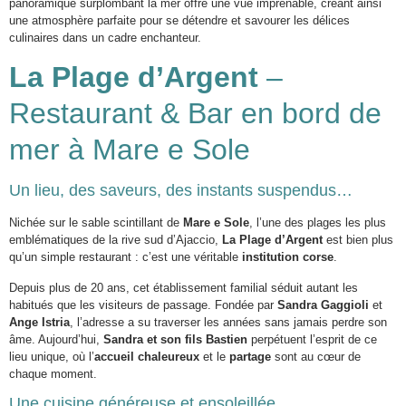
panoramique surplombant la mer offre une vue imprenable, créant ainsi
une atmosphère parfaite pour se détendre et savourer les délices
culinaires dans un cadre enchanteur.
La Plage d’Argent
–
Restaurant & Bar en bord de
mer à Mare e Sole
Un lieu, des saveurs, des instants suspendus…
Nichée sur le sable scintillant de
Mare e Sole
, l’une des plages les plus
emblématiques de la rive sud d’Ajaccio,
La Plage d’Argent
est bien plus
qu’un simple restaurant : c’est une véritable
institution corse
.
Depuis plus de 20 ans, cet établissement familial séduit autant les
habitués que les visiteurs de passage. Fondée par
Sandra Gaggioli
et
Ange Istria
, l’adresse a su traverser les années sans jamais perdre son
âme. Aujourd’hui,
Sandra et son fils Bastien
perpétuent l’esprit de ce
lieu unique, où l’
accueil chaleureux
et le
partage
sont au cœur de
chaque moment.
Une cuisine généreuse et ensoleillée