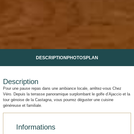
DESCRIPTION
PHOTOS
PLAN
Description
Pour une pause repas dans une ambiance locale, arrêtez-vous Chez
Véro. Depuis la terrasse panoramique surplombant le golfe d’Ajaccio et la
tour génoise de la Castagna, vous pourrez déguster une cuisine
généreuse et familiale.
Informations