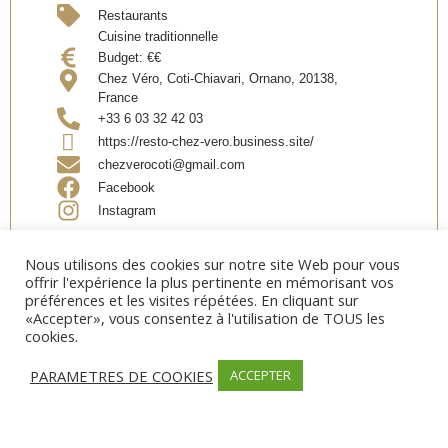
Restaurants
Cuisine traditionnelle
Budget:
€€
Chez Véro, Coti-Chiavari, Ornano, 20138,
France
+33 6 03 32 42 03
https://resto-chez-vero.business.site/
chezverocoti@gmail.com
Facebook
Instagram
Nous utilisons des cookies sur notre site Web pour vous
Partager
offrir l'expérience la plus pertinente en mémorisant vos
préférences et les visites répétées. En cliquant sur
«Accepter», vous consentez à l'utilisation de TOUS les
cookies.
PARAMETRES DE COOKIES
ACCEPTER
OUVERTURE
Date d’ouverture:
Toute l’année