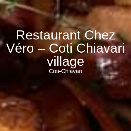
Restaurant Chez
Véro – Coti Chiavari
village
Coti-Chiavari