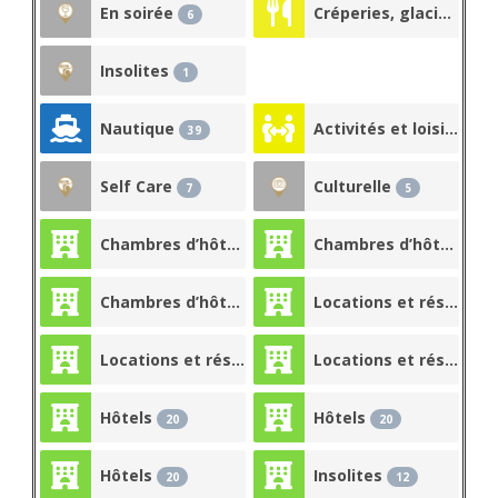
En soirée
Créperies, glaciers, à emporter
6
Insolites
1
Nautique
Activités et loisirs
39
24
Self Care
Culturelle
7
5
Chambres d’hôtes, gîtes, refuges
Chambres d’hôtes, gîtes, refuges
25
Chambres d’hôtes, gîtes, refuges
Locations et résidences
25
Locations et résidences
Locations et résidences
23
Hôtels
Hôtels
20
20
Hôtels
Insolites
20
12