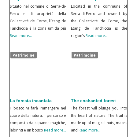
Situato nel comune di Serra-di-
Located in the commune of
Ferro e di proprietà della
Serra-di-Ferro and owned by
Collectivité de Corse, l’Etang de
the Collectivité de Corse, the
Tanchiccia è la zona umida più
Etang de Tanchiccia is the
Read more…
region’s
Read more…
Patrimoine
Patrimoine
La foresta incantata
The enchanted forest
Il bosco vi farà immergere nel
The forest will plunge you into
cuore della natura. Il percorso è
the heart of nature. The trail is
composto da capanne magiche,
made up of magical huts, mazes
labirinti e un bosco
Read more…
and
Read more…