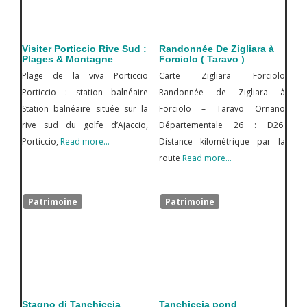
Visiter Porticcio Rive Sud :
Randonnée De Zigliara à
Plages & Montagne
Forciolo ( Taravo )
Plage de la viva Porticcio
Carte Zigliara Forciolo
Porticcio : station balnéaire
Randonnée de Zigliara à
Station balnéaire située sur la
Forciolo – Taravo Ornano
rive sud du golfe d’Ajaccio,
Départementale 26 : D26
Porticcio,
Read more…
Distance kilométrique par la
route
Read more…
Patrimoine
Patrimoine
Stagno di Tanchiccia
Tanchiccia pond