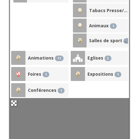
Tabacs Presse/Souvenirs
Animaux
1
Salles de sport
1
Animations
Eglises
11
3
Foires
Expositions
1
1
Conférences
1