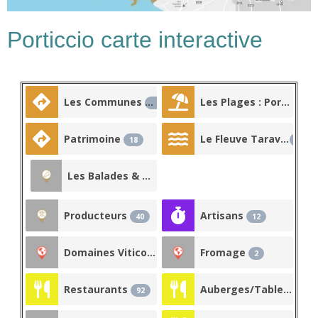
Porticcio carte interactive
Les Communes
Les Plages : Porticcio et Rive Sud
33
Patrimoine
Le Fleuve Taravo
18
1
Les Balades & Randonnées
10
Producteurs
Artisans
40
12
Domaines Viticoles et agricoles
Fromage
5
2
Restaurants
Auberges/Tables traditionnelles
92