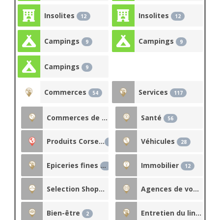
Insolites
Insolites
12
12
Campings
Campings
9
9
Campings
9
Commerces
Services
54
117
Commerces de proximité
Santé
26
56
Produits Corses
Véhicules
10
28
Epiceries fines
Immobilier
8
12
Selection Shopping
Agences de voyage / Banques / La Poste
4
Bien-être
Entretien du linge
2
4