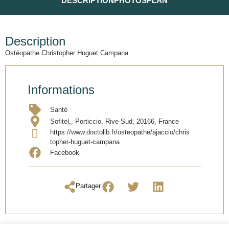
DESCRIPTION
PHOTOS
PLAN
Description
Ostéopathe Christopher Huguet Campana
Informations
Santé
Sofitel,, Porticcio, Rive-Sud, 20166, France
https://www.doctolib.fr/osteopathe/ajaccio/chris
topher-huguet-campana
Facebook
Partager