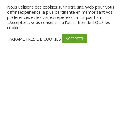
Nous utilisons des cookies sur notre site Web pour vous
OUVERTURE
offrir l'expérience la plus pertinente en mémorisant vos
Date d’ouverture:
Toute l’année du lundi au dimanche rendez vous en
préférences et les visites répétées. En cliquant sur
ligne sur doctolib ou par téléphone
«Accepter», vous consentez à l'utilisation de TOUS les
cookies.
MODES DE PAIEMENT
PARAMETRES DE COOKIES
ACCEPTER
Carte bancaire, Chèque, Espèces