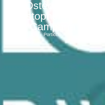
Ostéopathe
Christopher Huguet
Campana
Porticcio