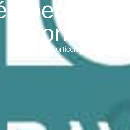
érapeute Gill
Connes
Porticcio