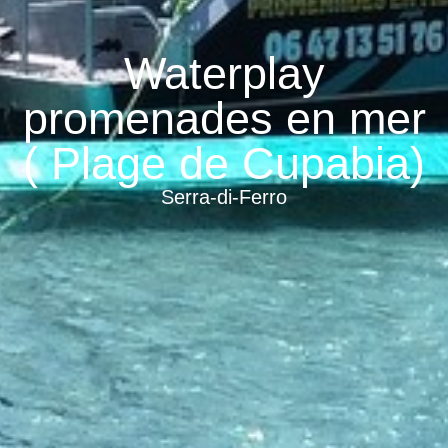
Waterplay
promenades en mer
( Plage de Cupabia)
Serra-di-Ferro