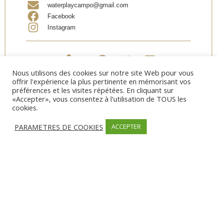
waterplaycampo@gmail.com
Facebook
Instagram
Partager
Nous utilisons des cookies sur notre site Web pour vous
offrir l'expérience la plus pertinente en mémorisant vos
préférences et les visites répétées. En cliquant sur
«Accepter», vous consentez à l'utilisation de TOUS les
cookies.
OUVERTURE
PARAMETRES DE COOKIES
ACCEPTER
Date d’ouverture:
Avril
Date de fermeture:
Fin octobre
MODES DE PAIEMENT
Carte bancaire, Chèque, Espèces, Chèque vacances