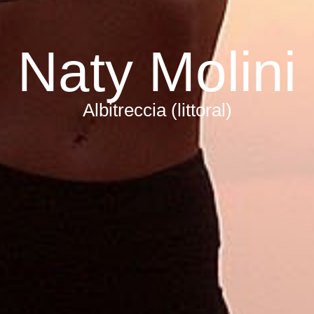
Naty Molini
Albitreccia (littoral)